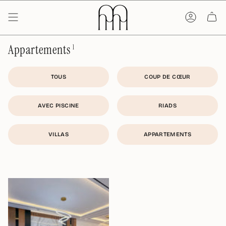
Passer
au
contenu
de
la
page
Appartements
1
TOUS
COUP DE CŒUR
AVEC PISCINE
RIADS
VILLAS
APPARTEMENTS