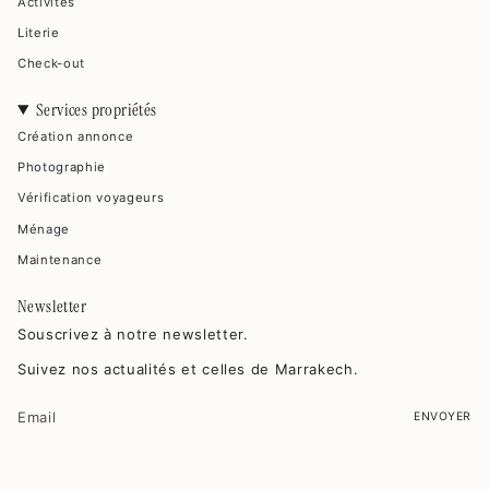
Activités
Literie
Check-out
Services propriétés
Création annonce
Photographie
Vérification voyageurs
Ménage
Maintenance
Newsletter
Souscrivez à notre newsletter.
Suivez nos actualités et celles de Marrakech.
ENVOYER
Ce site est protégé par hCaptcha, et la
Politique de confidentialité
et les
Conditions de service
de hCaptcha s’appliquent.