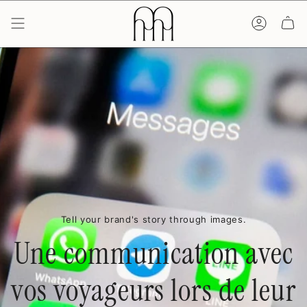
Passer
au
contenu
de
la
page
Tell your brand's story through images.
Une communication avec
vos voyageurs lors de leur