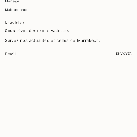
Ménage
Maintenance
Newsletter
Souscrivez à notre newsletter.
Suivez nos actualités et celles de Marrakech.
ENVOYER
Ce site est protégé par hCaptcha, et la
Politique de confidentialité
et les
Conditions de service
de hCaptcha s’appliquent.
© MAISON MADELEINES 2026