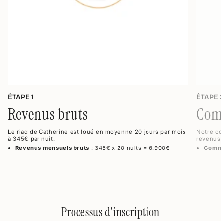
ÉTAPE 1
ÉTAPE 
Revenus bruts
Com
Le riad de Catherine est loué en moyenne 20 jours par mois
Notre c
à 345€ par nuit.
revenus 
Revenus mensuels bruts
: 345€ x 20 nuits = 6.900€
Comm
Processus d'inscription