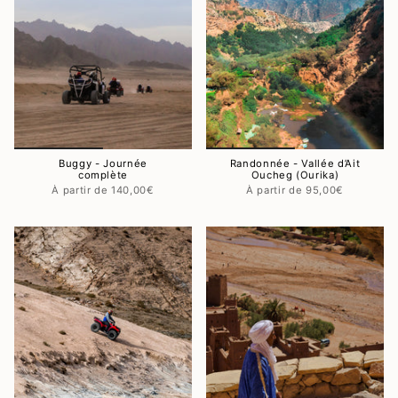
Buggy - Journée
Randonnée - Vallée d’Ait
complète
Oucheg (Ourika)
140,00€
95,00€