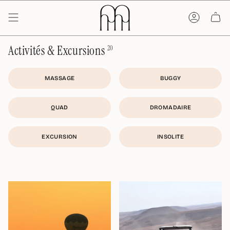
Passer
au
contenu
de
la
page
Activités & Excursions
20
MASSAGE
BUGGY
QUAD
DROMADAIRE
EXCURSION
INSOLITE