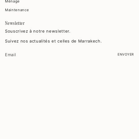
Ménage
Maintenance
Newsletter
Souscrivez à notre newsletter.
Suivez nos actualités et celles de Marrakech.
ENVOYER
Ce site est protégé par hCaptcha, et la
Politique de confidentialité
et les
Conditions de service
de hCaptcha s’appliquent.
© MAISON MADELEINES 2026