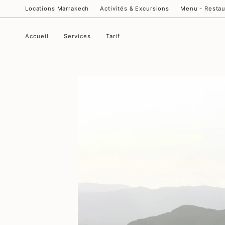
Passer
Locations Marrakech
Activités & Excursions
Menu - Restau
au
contenu
de
la
Accueil
Services
Tarif
page