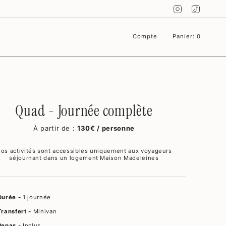
Instagram
TikTok
Compte
Panier
0
Quad - Journée complète
À partir de :
130€ / personne
os activités sont accessibles uniquement aux voyageurs
séjournant dans un logement Maison Madeleines
Durée -
1 journée
Transfert -
Minivan
Repas -
Inclus