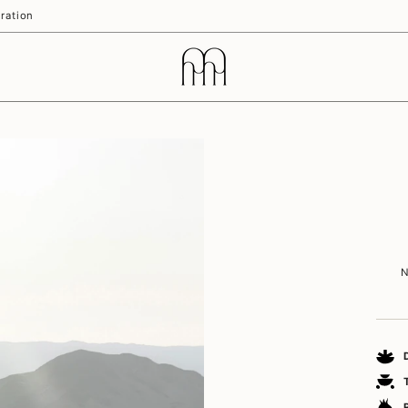
ration
N