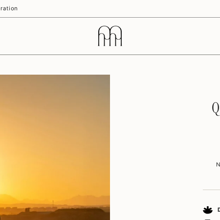
ration
Q
N