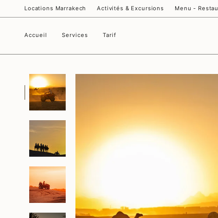
Passer
Locations Marrakech
Activités & Excursions
Menu - Restau
au
contenu
de
la
Accueil
Services
Tarif
page