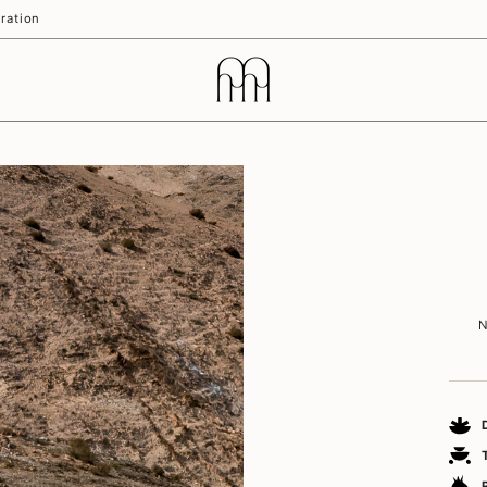
ration
N