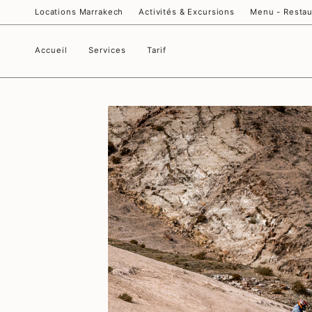
Passer
Locations Marrakech
Activités & Excursions
Menu - Restau
au
contenu
de
la
Accueil
Services
Tarif
page