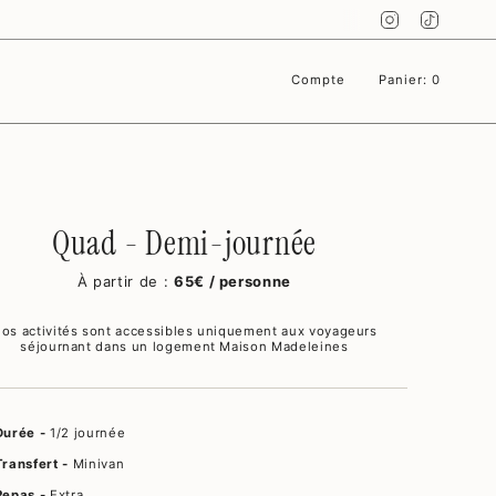
Instagram
TikTok
Compte
Panier
0
Quad - Demi-journée
À partir de :
65€ / personne
os activités sont accessibles uniquement aux voyageurs
séjournant dans un logement Maison Madeleines
Durée -
1/2 journée
Transfert -
Minivan
Repas -
Extra