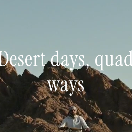
Desert days, qua
ways