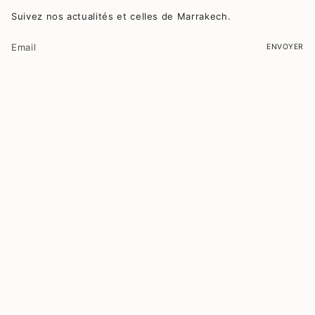
Suivez nos actualités et celles de Marrakech.
ENVOYER
Ce site est protégé par hCaptcha, et la
Politique de confidentialité
et les
Conditions de service
de hCaptcha s’appliquent.
© MAISON MADELEINES 2026