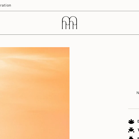
ration
N