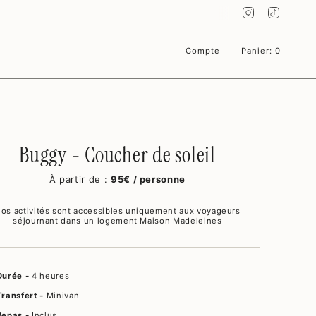
Instagram
TikTok
Compte
Panier
0
Buggy - Coucher de soleil
À partir de :
95€ / personne
os activités sont accessibles uniquement aux voyageurs
séjournant dans un logement Maison Madeleines
Durée -
4 heures
Transfert -
Minivan
Repas -
Inclus