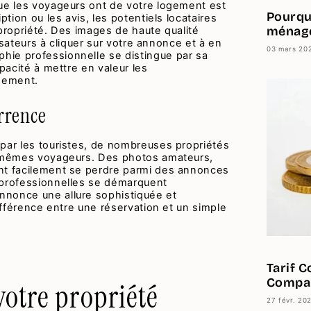
que les voyageurs ont de votre logement est
Pourquo
ption ou les avis, les potentiels locataires
ménage
 propriété. Des images de haute qualité
ilisateurs à cliquer sur votre annonce et à en
03 mars 20
ie professionnelle se distingue par sa
apacité à mettre en valeur les
ogement.
urrence
 par les touristes, de nombreuses propriétés
s mêmes voyageurs. Des photos amateurs,
nt facilement se perdre parmi des annonces
 professionnelles se démarquent
nnonce une allure sophistiquée et
différence entre une réservation et un simple
Tarif 
Compar
votre propriété
27 févr. 20