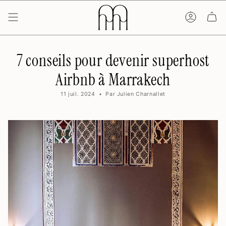
Passer
au
contenu
de
la
page
7 conseils pour devenir superhost
Airbnb à Marrakech
11 juil. 2024
Par Julien Charnallet