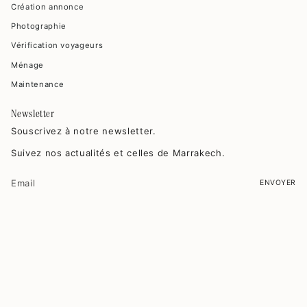
Création annonce
Photographie
Vérification voyageurs
Ménage
Maintenance
Newsletter
Souscrivez à notre newsletter.
Suivez nos actualités et celles de Marrakech.
ENVOYER
Ce site est protégé par hCaptcha, et la
Politique de confidentialité
et les
Conditions de service
de hCaptcha s’appliquent.