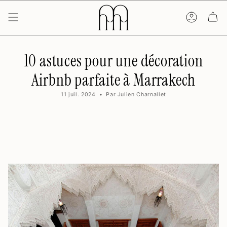
Passer
au
contenu
de
la
page
10 astuces pour une décoration
Airbnb parfaite à Marrakech
11 juil. 2024
Par Julien Charnallet