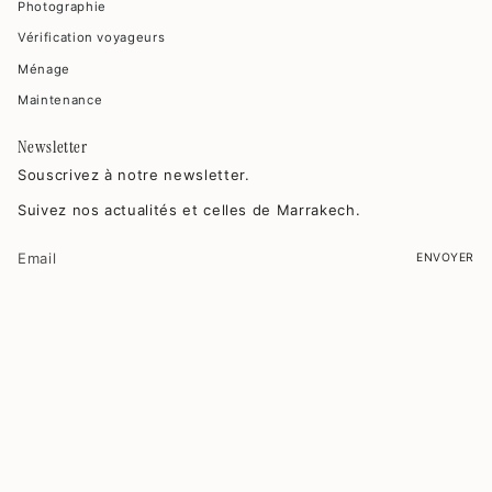
Photographie
Vérification voyageurs
Ménage
Maintenance
Newsletter
Souscrivez à notre newsletter.
Suivez nos actualités et celles de Marrakech.
ENVOYER
Ce site est protégé par hCaptcha, et la
Politique de confidentialité
et les
Conditions de service
de hCaptcha s’appliquent.